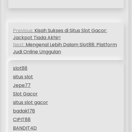
P
Previous:
Kisah Sukses di Situs Slot Gacor:
o
Jackpot Tiada Akhir!
s
Next:
Mengenal Lebih Dalam Slot88: Platform
Judi Online Unggulan
t
n
slot88
a
situs slot
v
Jepe77
i
Slot Gacor
situs slot gacor
g
badak178
a
CIPIT88
t
BANDIT4D