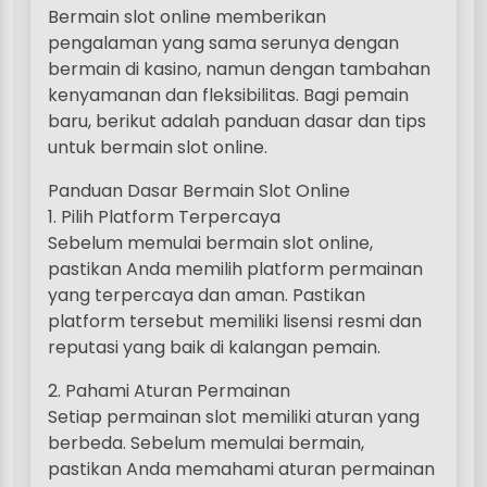
Bermain slot online memberikan
pengalaman yang sama serunya dengan
bermain di kasino, namun dengan tambahan
kenyamanan dan fleksibilitas. Bagi pemain
baru, berikut adalah panduan dasar dan tips
untuk bermain slot online.
Panduan Dasar Bermain Slot Online
1. Pilih Platform Terpercaya
Sebelum memulai bermain slot online,
pastikan Anda memilih platform permainan
yang terpercaya dan aman. Pastikan
platform tersebut memiliki lisensi resmi dan
reputasi yang baik di kalangan pemain.
2. Pahami Aturan Permainan
Setiap permainan slot memiliki aturan yang
berbeda. Sebelum memulai bermain,
pastikan Anda memahami aturan permainan