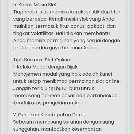
5. Kenali Mesin Slot
Tiap mesin slot memiliki karakteristik dan fitur
yang berbeda. Kenali mesin slot yang Anda
mainkan, termasuk fitur bonus, jackpot, dan
tingkat volatilitas. Hal ini akan membantu
Anda memilih permainan yang sesuai dengan
preferensi dan gaya bermain Anda.
Tips Bermain Slot Online
1. Kelola Modal dengan Bijak
Manajemen modal yang baik adalah kunci
untuk tetap menikmati permainan slot online.
Jangan terlalu terburu-buru untuk
memasang taruhan besar dan pertahankan
kendali atas pengeluaran Anda.
2. Gunakan Kesempatan Demo
Sebelum memasang taruhan dengan uang
sungguhan, manfaatkan kesempatan