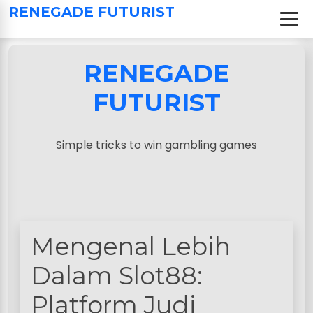
S
RENEGADE FUTURIST
k
i
p
RENEGADE
t
o
FUTURIST
c
o
n
Simple tricks to win gambling games
t
e
n
t
Mengenal Lebih
Dalam Slot88:
Platform Judi