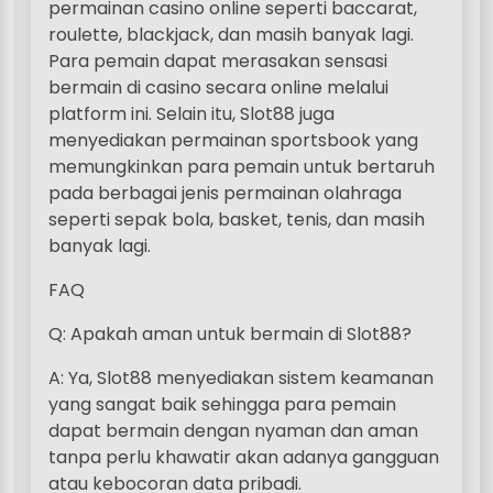
permainan casino online seperti baccarat,
roulette, blackjack, dan masih banyak lagi.
Para pemain dapat merasakan sensasi
bermain di casino secara online melalui
platform ini. Selain itu, Slot88 juga
menyediakan permainan sportsbook yang
memungkinkan para pemain untuk bertaruh
pada berbagai jenis permainan olahraga
seperti sepak bola, basket, tenis, dan masih
banyak lagi.
FAQ
Q: Apakah aman untuk bermain di Slot88?
A: Ya, Slot88 menyediakan sistem keamanan
yang sangat baik sehingga para pemain
dapat bermain dengan nyaman dan aman
tanpa perlu khawatir akan adanya gangguan
atau kebocoran data pribadi.