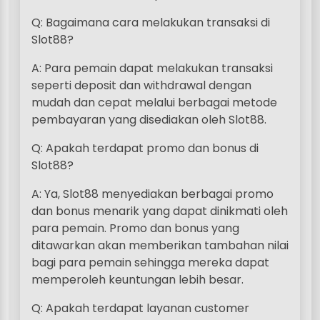
Q: Bagaimana cara melakukan transaksi di
Slot88?
A: Para pemain dapat melakukan transaksi
seperti deposit dan withdrawal dengan
mudah dan cepat melalui berbagai metode
pembayaran yang disediakan oleh Slot88.
Q: Apakah terdapat promo dan bonus di
Slot88?
A: Ya, Slot88 menyediakan berbagai promo
dan bonus menarik yang dapat dinikmati oleh
para pemain. Promo dan bonus yang
ditawarkan akan memberikan tambahan nilai
bagi para pemain sehingga mereka dapat
memperoleh keuntungan lebih besar.
Q: Apakah terdapat layanan customer