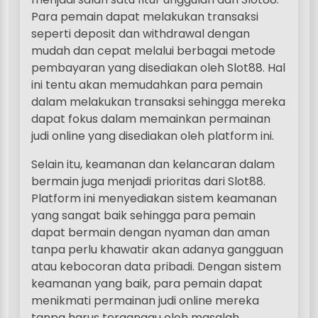
Para pemain dapat melakukan transaksi
seperti deposit dan withdrawal dengan
mudah dan cepat melalui berbagai metode
pembayaran yang disediakan oleh Slot88. Hal
ini tentu akan memudahkan para pemain
dalam melakukan transaksi sehingga mereka
dapat fokus dalam memainkan permainan
judi online yang disediakan oleh platform ini.
Selain itu, keamanan dan kelancaran dalam
bermain juga menjadi prioritas dari Slot88.
Platform ini menyediakan sistem keamanan
yang sangat baik sehingga para pemain
dapat bermain dengan nyaman dan aman
tanpa perlu khawatir akan adanya gangguan
atau kebocoran data pribadi. Dengan sistem
keamanan yang baik, para pemain dapat
menikmati permainan judi online mereka
tanpa harus terganggu oleh masalah