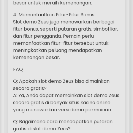
besar untuk meraih kemenangan.
4. Memanfaatkan Fitur-Fitur Bonus
Slot demo Zeus juga menawarkan berbagai
fitur bonus, seperti putaran gratis, simbol liar,
dan fitur pengganda. Pemain perlu
memanfaatkan fitur-fitur tersebut untuk
meningkatkan peluang mendapatkan
kemenangan besar.
FAQ
Q: Apakah slot demo Zeus bisa dimainkan
secara gratis?
A: Ya, Anda dapat memainkan slot demo Zeus
secara gratis di banyak situs kasino online
yang menawarkan versi demo permainan.
Q: Bagaimana cara mendapatkan putaran
gratis di slot demo Zeus?