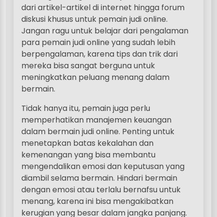
dari artikel-artikel di internet hingga forum
diskusi khusus untuk pemain judi online.
Jangan ragu untuk belajar dari pengalaman
para pemain judi online yang sudah lebih
berpengalaman, karena tips dan trik dari
mereka bisa sangat berguna untuk
meningkatkan peluang menang dalam
bermain.
Tidak hanya itu, pemain juga perlu
memperhatikan manajemen keuangan
dalam bermain judi online. Penting untuk
menetapkan batas kekalahan dan
kemenangan yang bisa membantu
mengendalikan emosi dan keputusan yang
diambil selama bermain. Hindari bermain
dengan emosi atau terlalu bernafsu untuk
menang, karena ini bisa mengakibatkan
kerugian yang besar dalam jangka panjang.