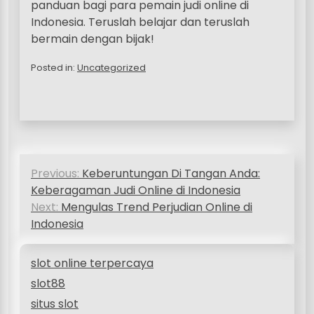
panduan bagi para pemain judi online di
Indonesia. Teruslah belajar dan teruslah
bermain dengan bijak!
Posted in:
Uncategorized
P
Previous:
Keberuntungan Di Tangan Anda:
o
Keberagaman Judi Online di Indonesia
s
Next:
Mengulas Trend Perjudian Online di
Indonesia
t
n
slot online terpercaya
a
slot88
v
situs slot